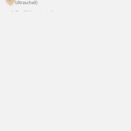
Ultraschall)
Sterilitätsuntersuchungen
Fruchtbarkeitsbehandlungen
Geburtshilfe (inkl. Kaiserschnitt) sowie
Gebärmuttervorfälle
Eutergesundheit/Mastitis
Aufarbeitung von Bestandsproblemen und
Bestandssanierung
Fruchtbarkeit
Eutergesundheit
Klauengesundheit
Kälberkrankheiten
Impfprogramme (u.a. Muttertierimpfung,
Rindergrippe, Mycoplasma Bovis, stallspezifische
Vaccine)